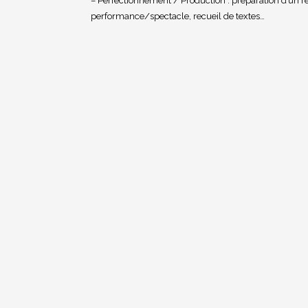
– Perfectionnement / Production : préparation d’un r
performance/spectacle, recueil de textes…