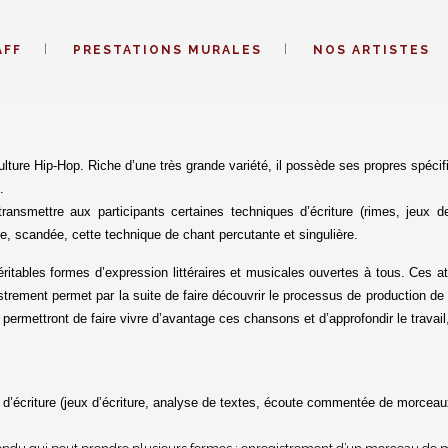
AFF
PRESTATIONS MURALES
NOS ARTISTES
ulture Hip-Hop. Riche d’une très grande variété, il possède ses propres spécifi
.
ansmettre aux participants certaines techniques d’écriture (rimes, jeux 
ée, scandée, cette technique de chant percutante et singulière.
tables formes d’expression littéraires et musicales ouvertes à tous. Ces atel
gistrement permet par la suite de faire découvrir le processus de production de
ips permettront de faire vivre d’avantage ces chansons et d’approfondir le trava
lier d’écriture (jeux d’écriture, analyse de textes, écoute commentée de m