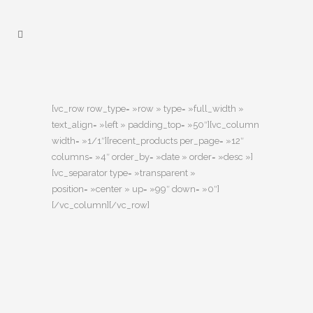
[vc_row row_type= »row » type= »full_width »
text_align= »left » padding_top= »50″][vc_column
width= »1/1″][recent_products per_page= »12″
columns= »4″ order_by= »date » order= »desc »]
[vc_separator type= »transparent »
position= »center » up= »99″ down= »0″]
[/vc_column][/vc_row]