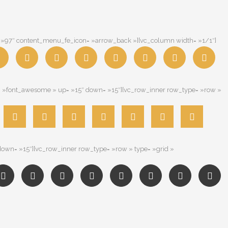
= »97″ content_menu_fe_icon= »arrow_back »][vc_column width= »1/1″]
k= »font_awesome » up= »15″ down= »15″][vc_row_inner row_type= »row »
down= »15″][vc_row_inner row_type= »row » type= »grid »