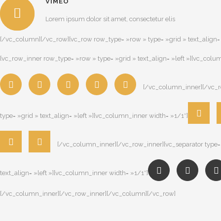
VIMEO
Lorem ipsum dolor sit amet, consectetur elis
[/vc_column][/vc_row][vc_row row_type= »row » type= »grid » text_alig
[vc_row_inner row_type= »row » type= »grid » text_align= »left »][vc_colu
[/vc_column_inner][/vc_ro
type= »grid » text_align= »left »][vc_column_inner width= »1/1″]
[/vc_column_inner][/vc_row_inner][vc_separator type=
text_align= »left »][vc_column_inner width= »1/1″]
[/vc_column_inner][/vc_row_inner][/vc_column][/vc_row]