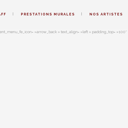
AFF
PRESTATIONS MURALES
NOS ARTISTES
ent_menu_fe_icon= »arrow_back » text_align= »left » padding_top= »100″