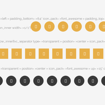
n= »left » padding_bottom= »84″ icon_pack= »font_awesome » padding_top
mn_inner width= »1/1″]
w_inner][vc_separator type= »transparent » position= »center » icon_pac
 »transparent » position= »center » icon_pack= »font_awesome » up= »15″ 