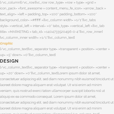
[/vc_column][/vc_row][vc_row row_type= »row » type= »grid »
icon_pack= »font_awesome » content_menu_fe_icon= »arrow_back »
text_align= »left » padding_top= »100″ padding_bottom= »100″
background_color= »#ffffff »][vc_column width= »1/1″][vc_tabs
style= »vertical_left » interval= »0″ tabs_type= »vertical_left »][vc_tab
title= »MARKETING » tab_id= »1404733520496-0-4″][vc_row_inner]
[vc_column_inner width= »1/1″][vc_column_text]
Graphic
[/vc_column_text][vc_separator type= »transparent » position= »center »
up= »5″ down= »0″][vc_column_text]
DESIGN
[/vc_column_text][vc_separator type= »transparent » position= »center »
up= »20″ down= »0″][vc_column_text]Lorem ipsum dolor sit amet,
consectetuer adipiscing elit, sed diam nonummy nibh euismod tincidunt ut
laoreet dolore magna aliquam erat volutpat. Ut wisi enim ad minim
veniam, quis nostrud exerci tation ullamcorper suscipit lobortis nisl ut
aliquip ex ea commodo consequat. Lorem ipsum dolor sit amet,
consectetuer adipiscing elit, sed diam nonummy nibh euismod tincidunt ut
laoreet dolore magna aliquam erat volutpat. Ut wisi enim ad minim