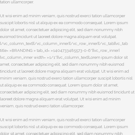
tation ullamcorper.
Ut wisi enim ad minim veniam, quis nostrud exerci tation ullamcorper
suscipit lobortis nisl ut aliquip ex ea commodo consequat. Lorem ipsum
dolor sit amet, consectetuer adipiscing elit, sed diam nonummy nibh
euismod tincidunt ut laoreet dolore magna aliquam erat volutpat.
[/vc_column_text][/vc_column_inner][/vc_row_inner][/vc_tab][vc_tab
title= »BRANDING » tab_id= »1404733485573-0-6″][vc_row_inner]
[vc_column_inner width= »1/1″][vc_column_text]Lorem ipsum dolor sit
amet, consectetuer adipiscing elit, sed diam nonummy nibh euismod
tincidunt ut laoreet dolore magna aliquam erat volutpat. Ut wisi enim ad
minim veniam, quis nostrud exerci tation ullamcorper suscipit lobortis nisl
ut aliquip ex ea commodo consequat. Lorem ipsum dolor sit amet,
consectetuer adipiscing elit, sed diam nonummy nibh euismod tincidunt ut
laoreet dolore magna aliquam erat volutpat. Ut wisi enim ad minim
veniam, quis nostrud exerci tation ullamcorper.
Ut wisi enim ad minim veniam, quis nostrud exerci tation ullamcorper
suscipit lobortis nisl ut aliquip ex ea commodo consequat. Lorem ipsum
dolor sit amet, consectetuer adipiscing elit, sed diam nonummy nibh