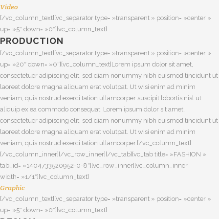
Video
[/vc_column_text][vc_separator type= »transparent » position= »center »
up= »5″ down= »0″][vc_column_text]
PRODUCTION
[/vc_column_text][vc_separator type= »transparent » position= »center »
up= »20″ down= »0″][vc_column_text]Lorem ipsum dolor sit amet,
consectetuer adipiscing elit, sed diam nonummy nibh euismod tincidunt ut
laoreet dolore magna aliquam erat volutpat. Ut wisi enim ad minim
veniam, quis nostrud exerci tation ullamcorper suscipit lobortis nisl ut
aliquip ex ea commodo consequat. Lorem ipsum dolor sit amet,
consectetuer adipiscing elit, sed diam nonummy nibh euismod tincidunt ut
laoreet dolore magna aliquam erat volutpat. Ut wisi enim ad minim
veniam, quis nostrud exerci tation ullamcorper.[/vc_column_text]
[/vc_column_inner][/vc_row_inner][/vc_tab][vc_tab title= »FASHION »
tab_id= »1404733520952-0-8″][vc_row_inner][vc_column_inner
width= »1/1″][vc_column_text]
Graphic
[/vc_column_text][vc_separator type= »transparent » position= »center »
up= »5″ down= »0″][vc_column_text]