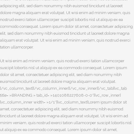
adipiscing elit, sed diam nonummy nibh euismod tincidunt ut laoreet
dolore magna aliquam erat volutpat. Ut wisi enim ad minim veniam, quis
nostrud exerci tation ullamcorper suscipit lobortis nisl ut aliquip ex ea
commodo consequat. Lorem ipsum dolor sit amet, consectetuer adipiscing
elit, sed diam nonummy nibh euismod tincidunt ut laoreet dolore magna
aliquam erat volutpat. Ut wisi enim ad minim veniam, quis nostrud exerci
tation ullamcorper.
Ut wisi enim ad minim veniam, quis nostrud exerci tation ullamcorper
suscipit lobortis nisl ut aliquip ex ea commodo consequat. Lorem ipsum
dolor sit amet, consectetuer adipiscing elit, sed diam nonummy nibh
euismod tincidunt ut laoreet dolore magna aliquam erat volutpat.
[/vc_column_text][/vc_column_inner][/vc_row_inner][/vc_tab][vc_tab
title= »BRANDING » tab_id= »1401088227608-0-0″][vc_row_inner]
[vc_column_inner width= »1/1″][vc_column_text]Lorem ipsum dolor sit
amet, consectetuer adipiscing elit, sed diam nonummy nibh euismod
tincidunt ut laoreet dolore magna aliquam erat volutpat. Ut wisi enim ad
minim veniam, quis nostrud exerci tation ullamcorper suscipit lobortis nisl
ut aliquip ex ea commodo consequat. Lorem ipsum dolor sit amet,