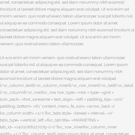
amet, consectetuer adipiscing elit, sed diam nonummy nibh euismod
tincidunt ut laoreet dolore magna aliquam erat volutpat. Ut wisi enim ad
minim veniam, quis nostrud exerci tation ullamcorper suscipit lobortis nisl
ut aliquip ex ea commodo consequat. Lorem ipsum dolor sit amet,
consectetuer adipiscing elit, sed diam nonummy nibh euismod tincidunt ut
laoreet dolore magna aliquam erat volutpat. Ut wisi enim ad minim
veniam, quis nostrud exerci tation ullamcorper.
Ut wisi enim ad minim veniam, quis nostrud exerci tation ullamcorper
suscipit lobortis nisl ut aliquip ex ea commodo consequat. Lorem ipsum
dolor sit amet, consectetuer adipiscing elit, sed diam nonummy nibh
euismod tincidunt ut laoreet dolore magna aliquam erat volutpat.
[/vc_column_text][/vc_column_inner][/vc_row_inner][/vc_tab][/vc_tabs]
[/vc_column][/vc_row][vc_row row_type= »row » type= »grid »
icon_pack= »font_awesome » text_align= »left » padding_top= »100″
padding_bottom= »81″ content_menu_fe_icon= »arrow_back »]
[vc_column width= »1/1″][vc_tabs style= »boxed » interval= »0″
tabs_type= »vertical_left »][vc_tab title= »MARKETING »
tab_id= »1401088227079-0-0″][vc_row_inner][vc_column_inner
width= »1/1″][vc_column_text]Lorem ipsum dolor sit amet, consectetuer