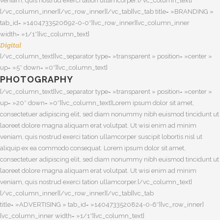
veniam, quis nostrud exerci tation ullamcorper.[/vc_column_text]
[/vc_column_inner][/vc_row_inner][/vc_tab][vc_tab title= »BRANDING »
tab_id= »1404733520692-0-0″][vc_row_inner][vc_column_inner
width= »1/1″][vc_column_text]
Digital
[/vc_column_text][vc_separator type= »transparent » position= »center »
up= »5″ down= »0″][vc_column_text]
PHOTOGRAPHY
[/vc_column_text][vc_separator type= »transparent » position= »center »
up= »20″ down= »0″][vc_column_text]Lorem ipsum dolor sit amet,
consectetuer adipiscing elit, sed diam nonummy nibh euismod tincidunt ut
laoreet dolore magna aliquam erat volutpat. Ut wisi enim ad minim
veniam, quis nostrud exerci tation ullamcorper suscipit lobortis nisl ut
aliquip ex ea commodo consequat. Lorem ipsum dolor sit amet,
consectetuer adipiscing elit, sed diam nonummy nibh euismod tincidunt ut
laoreet dolore magna aliquam erat volutpat. Ut wisi enim ad minim
veniam, quis nostrud exerci tation ullamcorper.[/vc_column_text]
[/vc_column_inner][/vc_row_inner][/vc_tab][vc_tab
title= »ADVERTISING » tab_id= »1404733520824-0-6″][vc_row_inner]
[vc_column_inner width= »1/1″][vc_column_text]