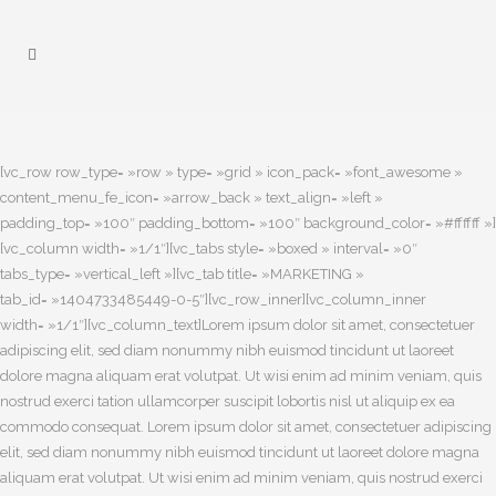
[vc_row row_type= »row » type= »grid » icon_pack= »font_awesome »
content_menu_fe_icon= »arrow_back » text_align= »left »
padding_top= »100″ padding_bottom= »100″ background_color= »#ffffff »]
[vc_column width= »1/1″][vc_tabs style= »boxed » interval= »0″
tabs_type= »vertical_left »][vc_tab title= »MARKETING »
tab_id= »1404733485449-0-5″][vc_row_inner][vc_column_inner
width= »1/1″][vc_column_text]Lorem ipsum dolor sit amet, consectetuer
adipiscing elit, sed diam nonummy nibh euismod tincidunt ut laoreet
dolore magna aliquam erat volutpat. Ut wisi enim ad minim veniam, quis
nostrud exerci tation ullamcorper suscipit lobortis nisl ut aliquip ex ea
commodo consequat. Lorem ipsum dolor sit amet, consectetuer adipiscing
elit, sed diam nonummy nibh euismod tincidunt ut laoreet dolore magna
aliquam erat volutpat. Ut wisi enim ad minim veniam, quis nostrud exerci