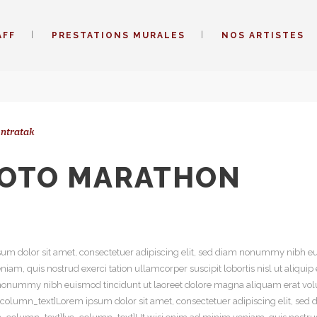
AFF
PRESTATIONS MURALES
NOS ARTISTES
ntratak
HOTO MARATHON
m dolor sit amet, consectetuer adipiscing elit, sed diam nonummy nibh eu
niam, quis nostrud exerci tation ullamcorper suscipit lobortis nisl ut ali
am nonummy nibh euismod tincidunt ut laoreet dolore magna aliquam erat vol
c_column_text]Lorem ipsum dolor sit amet, consectetuer adipiscing elit, s