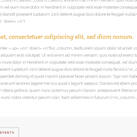
_column_text][vc_column_text]Ut wisi enim ad minim veniam, quis nostrud ex
l eum iriure dolor in hendrerit in vulputate velit esse molestie consequat, v
ui blandit praesent luptatum zzril delenit augue duis dolore te feugait null
20″ down= »0″]
et, consectetuer adipiscing elit, sed diam nonum.
center » up= »20″ down= »0″][vc_column_text]Lorem ipsum dolor sit amet, 
liquam erat volutpat. Ut wisi enim ad minim veniam, quis nostrud exerci tati
e dolor in hendrerit in vulputate velit esse molestie consequat, vel illum do
aesent luptatum zzril delenit augue duis dolore te feugait nulla facilisi.[
mperdiet doming id quod mazim placerat facer possim assum. Typi non habent 
raverunt lectores legere me lius quod ii legunt saepius. Claritas est etiam
littera gothica, quam nunc putamus parum claram, anteposuerit litteraru
 nunc nobis videntur parum clari, fiant sollemnes in futurum.[/vc_column
EVENTS