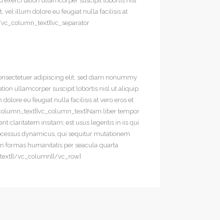
erci tation ullamcorper suscipit lobortis nisl
el illum dolore eu feugiat nulla facilisis at
a[/vc_column_text][vc_separator
consectetuer adipiscing elit, sed diam nonummy
on ullamcorper suscipit lobortis nisl ut aliquip
lore eu feugiat nulla facilisis at vero eros et
/vc_column_text][vc_column_text]Nam liber tempor
claritatem insitam; est usus legentis in iis qui
 processus dynamicus, qui sequitur mutationem
m formas humanitatis per seacula quarta
_text][/vc_column][/vc_row]