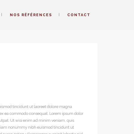
NOS RÉFÉRENCES
CONTACT
ismod tincidunt ut laoreet dolore magna
quip ex ea commodo consequat. Lorem ipsum dolor
utpat. Ut wisi enim ad minim veniam, quis
ed diam nonummy nibh euismod tincidunt ut