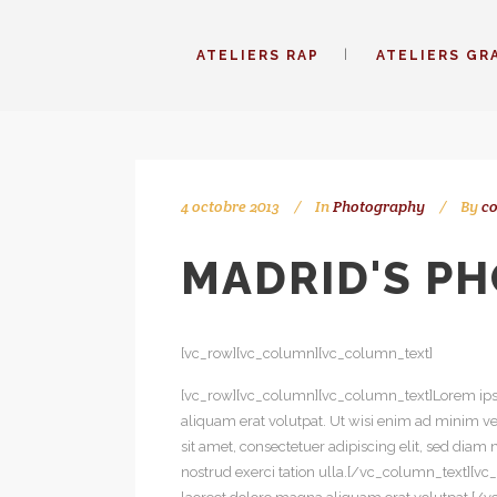
ATELIERS RAP
ATELIERS GR
4 octobre 2013
In
Photography
By
co
MADRID'S P
[vc_row][vc_column][vc_column_text]
[vc_row][vc_column][vc_column_text]Lorem ipsu
aliquam erat volutpat. Ut wisi enim ad minim ve
sit amet, consectetuer adipiscing elit, sed di
nostrud exerci tation ulla.[/vc_column_text][v