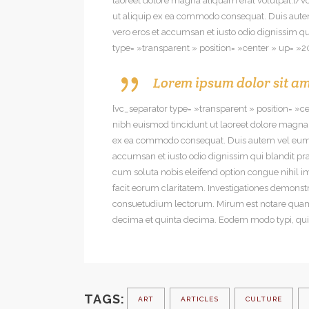
laoreet dolore magna aliquam erat volutpat.[/vc
ut aliquip ex ea commodo consequat. Duis autem ve
vero eros et accumsan et iusto odio dignissim q
type= »transparent » position= »center » up= »
Lorem ipsum dolor sit am
[vc_separator type= »transparent » position= »
nibh euismod tincidunt ut laoreet dolore magna a
ex ea commodo consequat. Duis autem vel eum iriur
accumsan et iusto odio dignissim qui blandit pr
cum soluta nobis eleifend option congue nihil i
facit eorum claritatem. Investigationes demonst
consuetudium lectorum. Mirum est notare quam 
decima et quinta decima. Eodem modo typi, qui
TAGS:
ART
ARTICLES
CULTURE